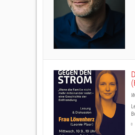
D
(
W
L
Bu