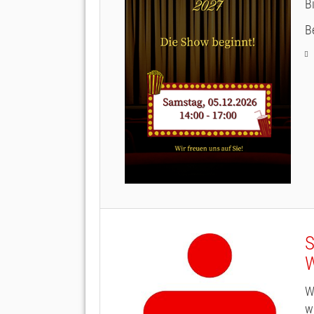
B
B
S
W
W
w