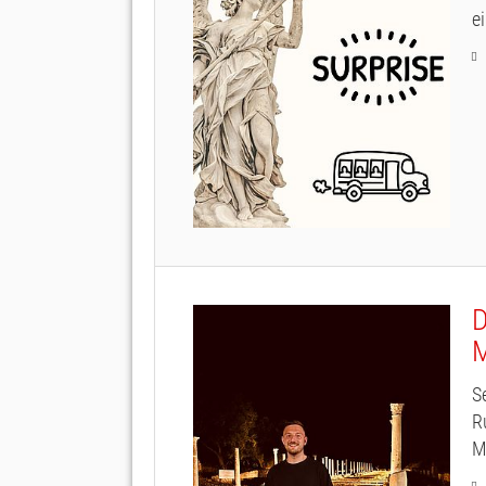
ei
D
S
R
M