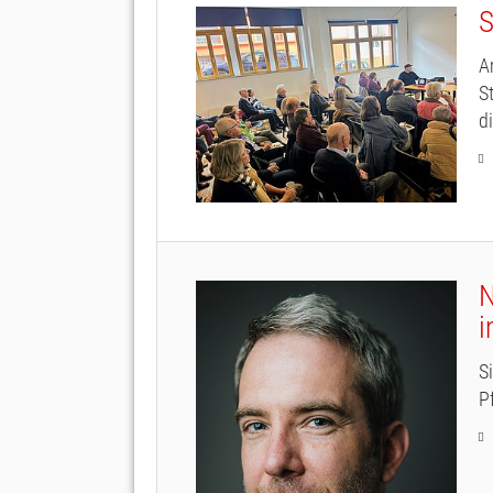
S
A
S
d
N
i
S
P