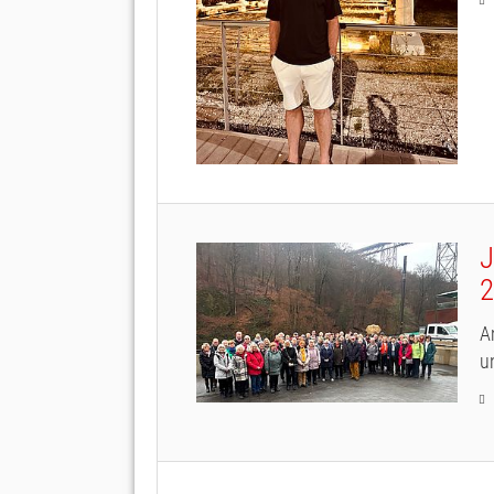
J
2
A
u