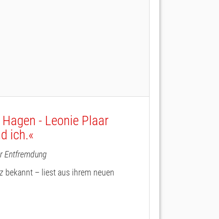
n Hagen - Leonie Plaar
d ich.«
er Entfremdung
z
bekannt – liest aus ihrem neuen