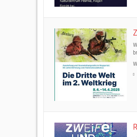
Z
W
b
W
R