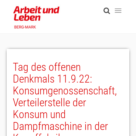
Skip
to
Toggle
main
navigati
content
Tag des offenen
Denkmals 11.9.22:
Konsumgenossenschaft,
Verteilerstelle der
Konsum und
Dampfmaschine in der