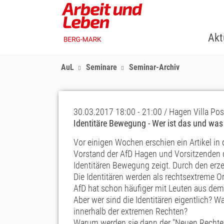
Skip
to
main
Akt
content
AuL
Seminare
Seminar-Archiv
30.03.2017 18:00 - 21:00 / Hagen Villa Pos
Identitäre Bewegung - Wer ist das und was
Vor einigen Wochen erschien ein Artikel in 
Vorstand der AfD Hagen und Vorsitzenden d
Identitären Bewegung zeigt. Durch den erze
Die Identitären werden als rechtsextreme 
AfD hat schon häufiger mit Leuten aus d
Aber wer sind die Identitären eigentlich? 
innerhalb der extremen Rechten?
Warum werden sie dann der "Neuen Rechte