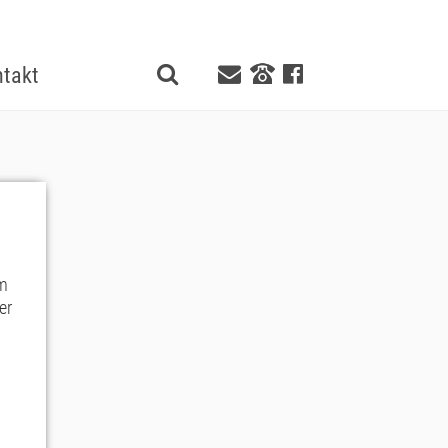
takt
im
er