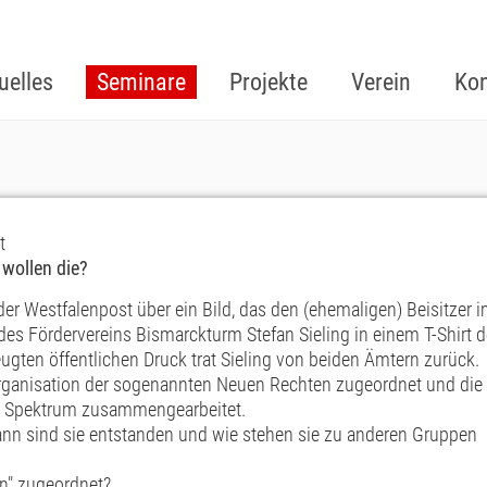
uelles
Seminare
Projekte
Verein
Kon
t
 wollen die?
der Westfalenpost über ein Bild, das den (ehemaligen) Beisitzer 
es Fördervereins Bismarckturm Stefan Sieling in einem T-Shirt d
ugten öffentlichen Druck trat Sieling von beiden Ämtern zurück.
Organisation der sogenannten Neuen Rechten zugeordnet und die
em Spektrum zusammengearbeitet.
Wann sind sie entstanden und wie stehen sie zu anderen Gruppen
n" zugeor
dnet?