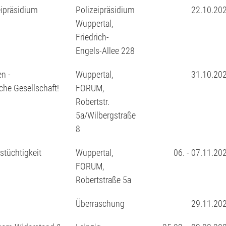
eipräsidium
Polizeipräsidium
22.10.20
Wuppertal,
Friedrich-
Engels-Allee 228
n -
Wuppertal,
31.10.20
che Gesellschaft!
FORUM,
Robertstr.
5a/Wilbergstraße
8
gstüchtigkeit
Wuppertal,
06. - 07.11.20
FORUM,
Robertstraße 5a
Überraschung
29.11.20