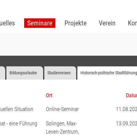
uelles
Seminare
Projekte
Verein
Kon
e
Bildungsurlaube
Studienreisen
Historisch-politische Stadtführun
Ort
Dat
uellen Situation
Online-Seminar
11.08.20
at - eine Führung
Solingen, Max-
13.09.20
Leven-Zentrum,