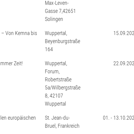
Max-Leven-
Gasse 7,42651
Solingen
n – Von Kemna bis
Wuppertal,
15.09.20
Beyenburgstraße
164
immer Zeit!
Wuppertal,
22.09.20
Forum,
Robertstraße
5a/Wilbergstraße
8, 42107
Wuppertal
llen europäischen
St. Jean-du-
01. - 13.10.20
Bruel, Frankreich