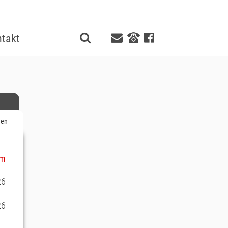
takt
gen
um
26
26