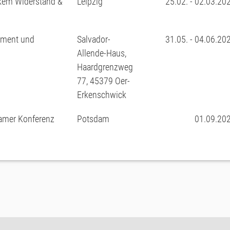
nkem Widerstand &
Leipzig
25.02. - 02.03.20
ement und
Salvador-
31.05. - 04.06.20
Allende-Haus,
Haardgrenzweg
77, 45379 Oer-
Erkenschwick
amer Konferenz
Potsdam
01.09.20