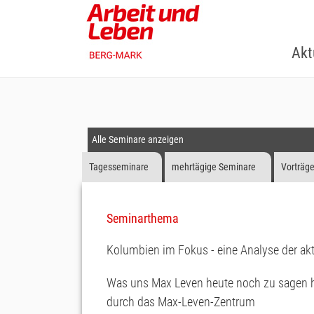
Skip
to
main
Akt
content
Alle Seminare anzeigen
Tagesseminare
mehrtägige Seminare
Vorträg
Seminarthema
Kolumbien im Fokus - eine Analyse der akt
Was uns Max Leven heute noch zu sagen h
durch das Max-Leven-Zentrum