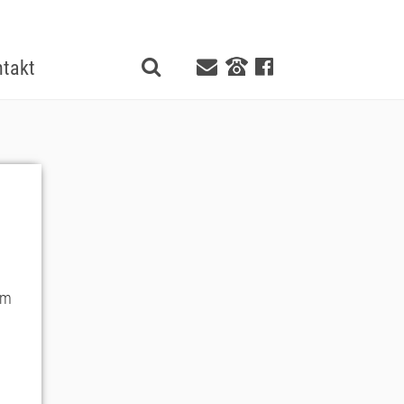
takt
em
n