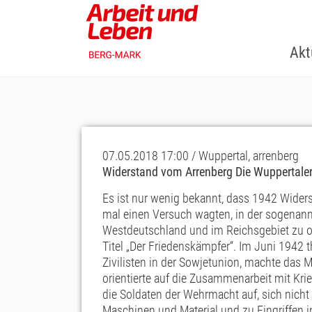
Skip
to
main
Akt
content
07.05.2018 17:00 / Wuppertal, arrenberg
Widerstand vom Arrenberg Die Wuppertaler
Es ist nur wenig bekannt, dass 1942 Wide
mal einen Versuch wagten, in der sogenann
Westdeutschland und im Reichsgebiet zu or
Titel „Der Friedenskämpfer“. Im Juni 1942 
Zivilisten in der Sowjetunion, machte das
orientierte auf die Zusammenarbeit mit Kr
die Soldaten der Wehrmacht auf, sich nicht
Maschinen und Material und zu Eingriffen i