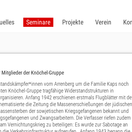
uelles
Seminare
Projekte
Verein
Kon
 Mitglieder der Knöchel-Gruppe
rstandskämpfer*innen vom Arrenberg um die Familie Kaps noch
ten Knöchel-Gruppe tragfähige Widerstandstrukturen in
ganisieren. Anfang 1942 erschienen erstmals Flugblätter mit d
thematisierte die Zeitung die Massenerschießungen der jüdische
 Massensterben der sowjetischen Kriegsgefangenen bekannt und
iegsgefangenen und Zwangsarbeitern. Die Verfasser riefen zudem
 am Vernichtungskrieg zu beteiligen: Es wurde zur Sabotage an
n die Verkehrsinfrastruktur aufgerufen. Anfang 1943 begann die