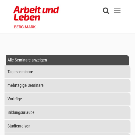
Skip
to
Toggle
main
navigati
content
Alle Seminare anzeigen
Tagesseminare
mehrtägige Seminare
Vorträge
Bildungsurlaube
Studienreisen