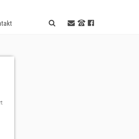
takt
rt