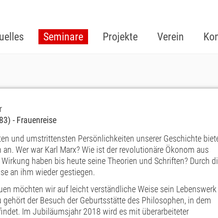
uelles
Seminare
Projekte
Verein
Kon
r
83) - Frauenreise
en und umstrittensten Persönlichkeiten unserer Geschichte biet
en an. Wer war Karl Marx? Wie ist der revolutionäre Ökonom aus
 Wirkung haben bis heute seine Theorien und Schriften? Durch d
sse an ihm wieder gestiegen.
auen möchten wir auf leicht verständliche Weise sein Lebenswerk
u gehört der Besuch der Geburtsstätte des Philosophen, in dem
ndet. Im Jubiläumsjahr 2018 wird es mit überarbeiteter