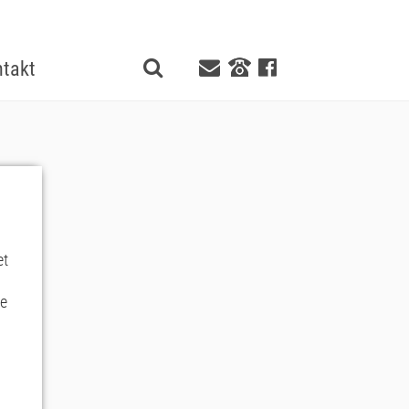
takt
et
ie