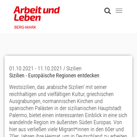
Skip
to
Toggle
main
navigati
content
01.10.2021 - 11.10.2021 / Sizilien
Sizilien - Europäische Regionen entdecken
Westsizilien, das ‚arabische Sizilien‘ mit seiner
reichhaltigen und vielfältigen Kultur, griechischen
Ausgrabungen, normannischen Kirchen und
spanischen Palästen in der sizilianischen Hauptstadt
Palermo, bietet einen interessanten Einblick in eine sich
wandelnde Region im äußersten Süden Europas. Von
hier aus verließen viele Migrant*innen in den 60er und
70er Jahren ihre Heimat, um in Deutschland zu arbeiten