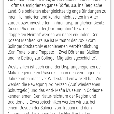
– oftmals emigrierten ganze Dörfer, u.a. ins Bergische
Land. Sie behielten aber gleichzeitig enge Bindungen zu
ihren Heimatorten und kehrten nicht selten im Alter
zurück bzw. investierten in ihren ursprünglichen Besitz.
Dieses Phänomen der ‚Dorfmigration‘ bzw. der
‚doppelten Heimat‘ werden wir näher erkunden. Der
Dozent Manfred Krause ist Mitautor der 2020 vom
Solinger Stadtarchiv erschienenen Veröffentlichung
„San Fratello und Trappeto – Zwei Dörfer auf Sizilien
und ihr Beitrag zur Solinger Migrationsgeschichte“.
Westsizilien ist auch einer der Ursprungsregionen der
Mafia gegen deren Präsenz sich in den vergangenen
Jahrzehnten massiver Widerstand entwickelt hat. Wir
werden die Bewegung ‚AdioPizzo‘ (‚Auf Wiedersehen
Schutzgeld‘) und das Anti- Mafia Museum in Corleone
kennenlernen. Den Natur-reichtum der Region und
traditionelle Erwerbstechniken werden wir u.a. bei
einem Besuch der Salinen von Trapani und dem
Nationalpark ‚Lo Zingaro‘ an der Nordküste des