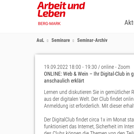
Skip
to
main
Akt
content
AuL
Seminare
Seminar-Archiv
19.09.2022 18:00 - 19:30 / online - Zoom
ONLINE: Web & Wein – Ihr Digital-Club in 
anschaulich erklärt
Lernen und diskutieren Sie in gemütlicher
aus der digitalen Welt. Der Club findet onl
Anmeldung ist erforderlich. Mit dieser erha
Der DigitalClub findet circa 1x im Monat s
funktioniert das Internet, Sicherheit im Inte
des Clubs können die Themen von den Teil