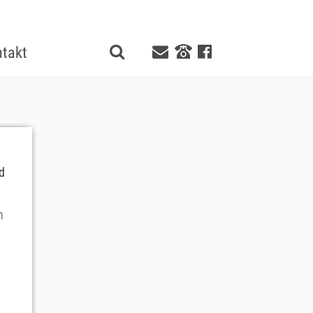
takt
d
n