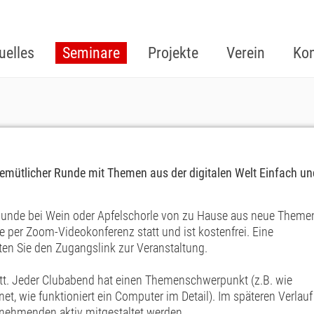
uelles
Seminare
Projekte
Verein
Kon
gemütlicher Runde mit Themen aus der digitalen Welt Einfach un
 Runde bei Wein oder Apfelschorle von zu Hause aus neue Theme
ine per Zoom-Videokonferenz statt und ist kostenfrei. Eine
lten Sie den Zugangslink zur Veranstaltung.
tatt. Jeder Clubabend hat einen Themenschwerpunkt (z.B. wie
rnet, wie funktioniert ein Computer im Detail). Im späteren Verlauf
nehmenden aktiv mitgestaltet werden.