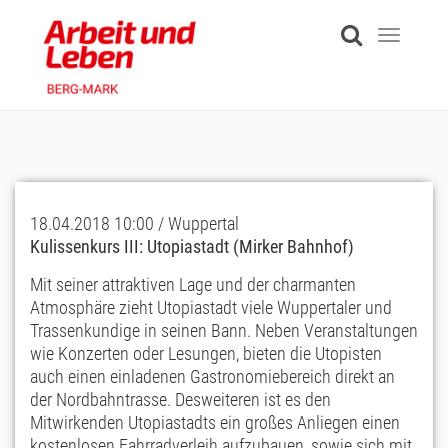
Skip
to
Toggle
main
navigati
content
18.04.2018 10:00 / Wuppertal
Kulissenkurs III: Utopiastadt (Mirker Bahnhof)
Mit seiner attraktiven Lage und der charmanten
Atmosphäre zieht Utopiastadt viele Wuppertaler und
Trassenkundige in seinen Bann. Neben Veranstaltungen
wie Konzerten oder Lesungen, bieten die Utopisten
auch einen einladenen Gastronomiebereich direkt an
der Nordbahntrasse. Desweiteren ist es den
Mitwirkenden Utopiastadts ein großes Anliegen einen
kostenlosen Fahrradverleih aufzubauen, sowie sich mit