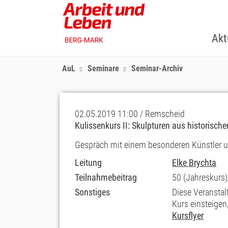
Skip
to
main
Akt
content
AuL
Seminare
Seminar-Archiv
02.05.2019 11:00 / Remscheid
Kulissenkurs II: Skulpturen aus historisch
Gespräch mit einem besonderen Künstler un
Leitung
Elke Brychta
Teilnahmebeitrag
50 (Jahreskurs)
Sonstiges
Diese Veranstalt
Kurs einsteigen,
Kursflyer