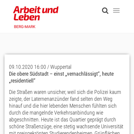
Skip
to
Toggle
main
navigati
content
09.10.2020 16:00 / Wuppertal
Die obere Südstadt – einst „vernachlässigt“, heute
„residentiell“
Die Straßen waren unsicher, weil sich die Polizei kaum
zeigte, der Laternenanzünder fand selten den Weg
hinauf und die hier lebenden Menschen fühlten sich
durch die mangelnde Verkehrsanbindung wie
abgeschnitten. Heute ist das Quartier geprägt durch
schöne Straßenzüge, eine stetig wachsende Universität
mit preisgekrönten Studierendenheimen, Grünflächen