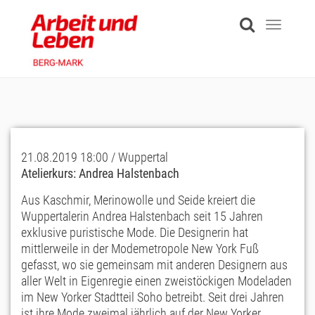
Skip
to
Toggle
main
navigati
content
21.08.2019 18:00 / Wuppertal
Atelierkurs: Andrea Halstenbach
Aus Kaschmir, Merinowolle und Seide kreiert die
Wuppertalerin Andrea Halstenbach seit 15 Jahren
exklusive puristische Mode. Die Designerin hat
mittlerweile in der Modemetropole New York Fuß
gefasst, wo sie gemeinsam mit anderen Designern aus
aller Welt in Eigenregie einen zweistöckigen Modeladen
im New Yorker Stadtteil Soho betreibt. Seit drei Jahren
ist ihre Mode zweimal jährlich auf der New Yorker