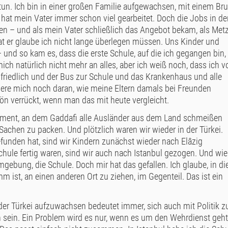
un. Ich bin in einer großen Familie aufgewachsen, mit einem Br
hat mein Vater immer schon viel gearbeitet. Doch die Jobs in de
en – und als mein Vater schließlich das Angebot bekam, als Met
hat er glaube ich nicht lange überlegen müssen. Uns Kinder und
 und so kam es, dass die erste Schule, auf die ich gegangen bin, 
ich natürlich nicht mehr an alles, aber ich weiß noch, dass ich v
friedlich und der Bus zur Schule und das Krankenhaus und alle
ere mich noch daran, wie meine Eltern damals bei Freunden
ön verrückt, wenn man das mit heute vergleicht.
Moment, an dem Gaddafi alle Ausländer aus dem Land schmeißen
 Sachen zu packen. Und plötzlich waren wir wieder in der Türkei.
funden hat, sind wir Kindern zunächst wieder nach Elâzig
chule fertig waren, sind wir auch nach Istanbul gezogen. Und wie
mgebung, die Schule. Doch mir hat das gefallen. Ich glaube, in di
mm ist, an einen anderen Ort zu ziehen, im Gegenteil. Das ist ein
der Türkei aufzuwachsen bedeutet immer, sich auch mit Politik z
h sein. Ein Problem wird es nur, wenn es um den Wehrdienst geht