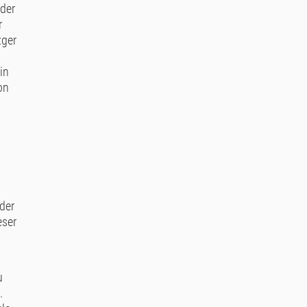
uder
r
zger
in
on
der
eser
u
.