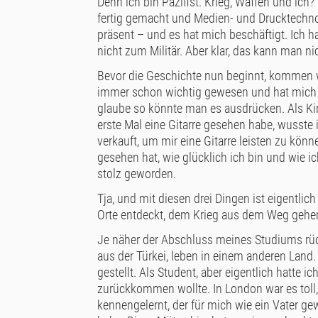
Denn ich bin Pazifist. Krieg, Waffen und ich
fertig gemacht und Medien- und Drucktechn
präsent – und es hat mich beschäftigt. Ich h
nicht zum Militär. Aber klar, das kann man n
Bevor die Geschichte nun beginnt, kommen wi
immer schon wichtig gewesen und hat mich üb
glaube so könnte man es ausdrücken. Als Kin
erste Mal eine Gitarre gesehen habe, wusste 
verkauft, um mir eine Gitarre leisten zu könn
gesehen hat, wie glücklich ich bin und wie i
stolz geworden.
Tja, und mit diesen drei Dingen ist eigentlich
Orte entdeckt, dem Krieg aus dem Weg gehe
Je näher der Abschluss meines Studiums rück
aus der Türkei, leben in einem anderen Land
gestellt. Als Student, aber eigentlich hatte i
zurückkommen wollte. In London war es toll, 
kennengelernt, der für mich wie ein Vater g