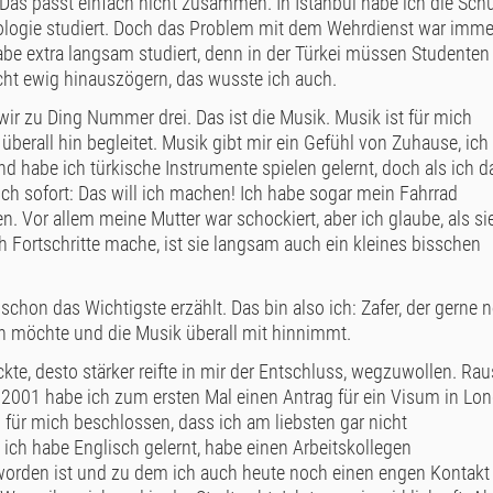
? Das passt einfach nicht zusammen. In Istanbul habe ich die Sch
ologie studiert. Doch das Problem mit dem Wehrdienst war imme
abe extra langsam studiert, denn in der Türkei müssen Studenten
icht ewig hinauszögern, das wusste ich auch.
r zu Ding Nummer drei. Das ist die Musik. Musik ist für mich
erall hin begleitet. Musik gibt mir ein Gefühl von Zuhause, ich
d habe ich türkische Instrumente spielen gelernt, doch als ich d
ich sofort: Das will ich machen! Ich habe sogar mein Fahrrad
en. Vor allem meine Mutter war schockiert, aber ich glaube, als si
ch Fortschritte mache, ist sie langsam auch ein kleines bisschen
 schon das Wichtigste erzählt. Das bin also ich: Zafer, der gerne 
n möchte und die Musik überall mit hinnimmt.
te, desto stärker reifte in mir der Entschluss, wegzuwollen. Rau
. 2001 habe ich zum ersten Mal einen Antrag für ein Visum in Lo
ch für mich beschlossen, dass ich am liebsten gar nicht
ich habe Englisch gelernt, habe einen Arbeitskollegen
eworden ist und zu dem ich auch heute noch einen engen Kontakt