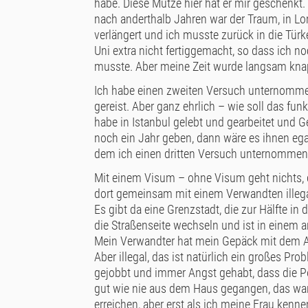
habe. Diese Mütze hier hat er mir geschenkt. 
nach anderthalb Jahren war der Traum, in L
verlängert und ich musste zurück in die Tür
Uni extra nicht fertiggemacht, so dass ich 
musste. Aber meine Zeit wurde langsam kna
Ich habe einen zweiten Versuch unternomme
gereist. Aber ganz ehrlich – wie soll das fu
habe in Istanbul gelebt und gearbeitet und G
noch ein Jahr geben, dann wäre es ihnen egal,
dem ich einen dritten Versuch unternommen
Mit einem Visum – ohne Visum geht nichts, d
dort gemeinsam mit einem Verwandten illega
Es gibt da eine Grenzstadt, die zur Hälfte in
die Straßenseite wechseln und ist in einem a
Mein Verwandter hat mein Gepäck mit dem Aut
Aber illegal, das ist natürlich ein großes P
gejobbt und immer Angst gehabt, dass die Po
gut wie nie aus dem Haus gegangen, das war 
erreichen, aber erst als ich meine Frau kenn