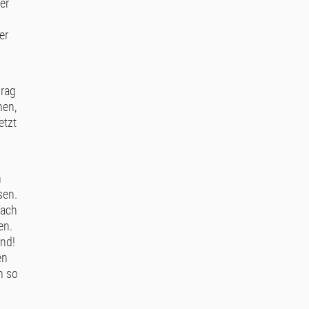
er
er
Prag
men,
etzt
n
sen.
fach
en.
and!
en
h so