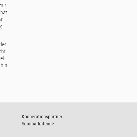
mir
 hat
hr
as
ler
cht
ei.
 bin
Kooperationspartner
Seminarleitende