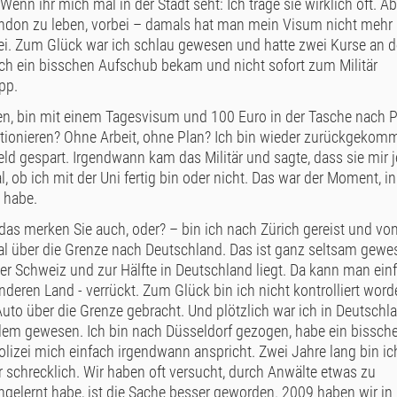
Wenn ihr mich mal in der Stadt seht: Ich trage sie wirklich oft. Ab
ondon zu leben, vorbei – damals hat man mein Visum nicht mehr
kei. Zum Glück war ich schlau gewesen und hatte zwei Kurse an d
noch ein bisschen Aufschub bekam und nicht sofort zum Militär
pp.
n, bin mit einem Tagesvisum und 100 Euro in der Tasche nach 
nktionieren? Ohne Arbeit, ohne Plan? Ich bin wieder zurückgekom
eld gespart. Irgendwann kam das Militär und sagte, dass sie mir j
 ob ich mit der Uni fertig bin oder nicht. Das war der Moment, in
 habe.
as merken Sie auch, oder? – bin ich nach Zürich gereist und vo
l über die Grenze nach Deutschland. Das ist ganz seltsam gewe
 der Schweiz und zur Hälfte in Deutschland liegt. Da kann man ein
nderen Land - verrückt. Zum Glück bin ich nicht kontrolliert word
o über die Grenze gebracht. Und plötzlich war ich in Deutschl
roblem gewesen. Ich bin nach Düsseldorf gezogen, habe ein bissch
lizei mich einfach irgendwann anspricht. Zwei Jahre lang bin ic
schrecklich. Wir haben oft versucht, durch Anwälte etwas zu
engelernt habe, ist die Sache besser geworden. 2009 haben wir in