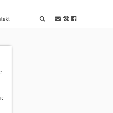
takt
e
re