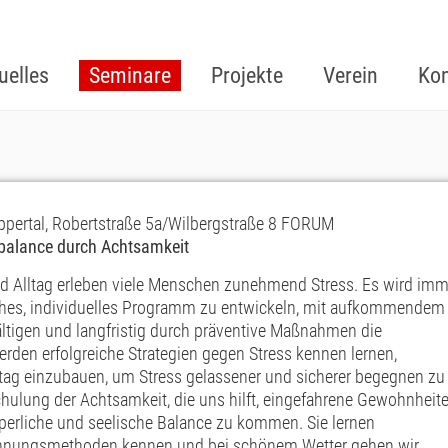
uelles
Seminare
Projekte
Verein
Kon
ppertal, Robertstraße 5a/Wilbergstraße 8 FORUM
ssbalance durch Achtsamkeit
d Alltag erleben viele Menschen zunehmend Stress. Es wir
d imm
nliches, individuelles Programm zu entwickeln, mit aufkommendem
ltigen und langfristig durch präventive Maßnahmen die
erden erfolgreiche Strategien gegen Stress kennen lernen,
lltag einzubauen, um Stress gelassener und sicherer begegnen zu
chulung der Achtsamkeit, die uns hilft, eingefahrene Gewohnheit
rperliche und seelische Balance zu kommen. Sie lernen
nungsmethoden kennen und bei schönem Wetter gehen wir