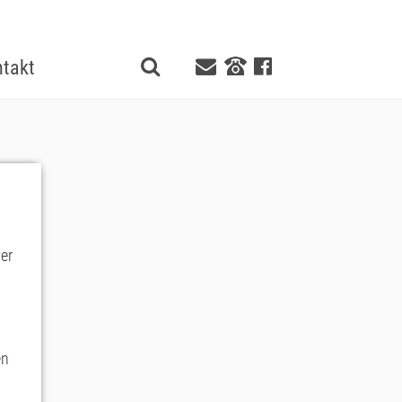
takt
er
en