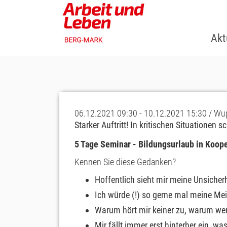
Skip
to
main
Akt
content
06.12.2021 09:30 - 10.12.2021 15:30 / Wupp
Starker Auftritt! In kritischen Situationen 
5 Tage Seminar - Bildungsurlaub in Koop
Kennen Sie diese Gedanken?
Hoffentlich sieht mir meine Unsiche
Ich würde (!) so gerne mal meine Me
Warum hört mir keiner zu, warum wer
Mir fällt immer erst hinterher ein, w