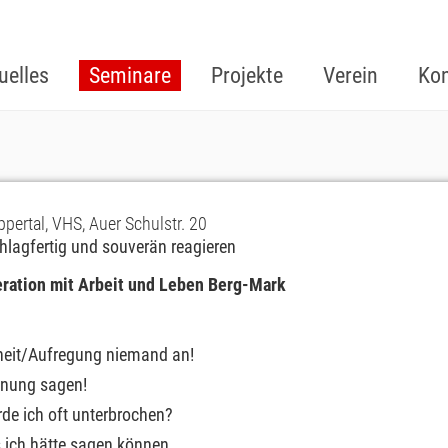
uelles
Seminare
Projekte
Verein
Kon
ertal, VHS, Auer Schulstr. 20
schlagfertig und souverän reagieren
eration mit Arbeit und Leben Berg-Mark
rheit/Aufregung niemand an!
inung sagen!
de ich oft unterbrochen?
as ich hätte sagen können.