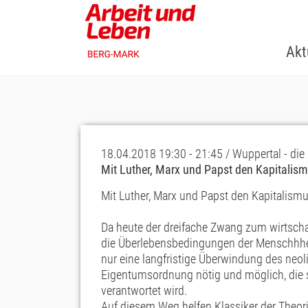
Skip
to
main
Akt
content
18.04.2018 19:30 - 21:45 / Wuppertal - die
Mit Luther, Marx und Papst den Kapitalism
Mit Luther, Marx und Papst den Kapitalism
Da heute der dreifache Zwang zum wirtscha
die Überlebensbedingungen der Menschhheit 
nur eine langfristige Überwindung des neoli
Eigentumsordnung nötig und möglich, die s
verantwortet wird.
Auf diesem Weg helfen Klassiker der Theori