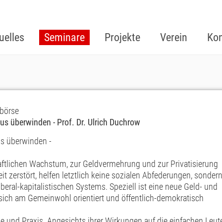
uelles
Seminare
Projekte
Verein
Kon
 börse
us überwinden - Prof. Dr. Ulrich Duchrow
us überwinden -
ftlichen Wachstum, zur Geldvermehrung und zur Privatisierung
zerstört, helfen letztlich keine sozialen Abfederungen, sonder
beral-kapitalistischen Systems. Speziell ist eine neue Geld- und
ich am Gemeinwohl orientiert und öffentlich-demokratisch
e und Praxis. Angesichts ihrer Wirkungen auf die einfachen Leut