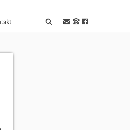
takt
n
e