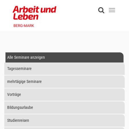
Skip
to
Toggle
main
navigati
content
Alle Seminare anzeigen
Tagesseminare
mehrtägige Seminare
Vorträge
Bildungsurlaube
Studienreisen