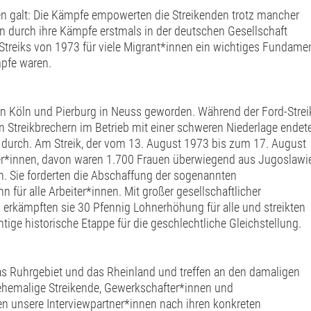
en galt: Die Kämpfe empowerten die Streikenden trotz mancher
n durch ihre Kämpfe erstmals in der deutschen Gesellschaft
e Streiks von 1973 für viele Migrant*innen ein wichtiges Fundame
pfe waren.
 in Köln und Pierburg in Neuss geworden. Während der Ford-Strei
 Streikbrechern im Betrieb mit einer schweren Niederlage endete
g durch. Am Streik, der vom 13. August 1973 bis zum 17. August
iter*innen, davon waren 1.700 Frauen überwiegend aus Jugoslawi
en. Sie forderten die Abschaffung der sogenannten
für alle Arbeiter*innen. Mit großer gesellschaftlicher
 erkämpften sie 30 Pfennig Lohnerhöhung für alle und streikten
tige historische Etappe für die geschlechtliche Gleichstellung.
as Ruhrgebiet und das Rheinland und treffen an den damaligen
ehemalige Streikende, Gewerkschafter*innen und
n unsere Interviewpartner*innen nach ihren konkreten