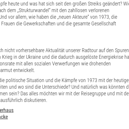
pfe heute und was hat sich seit den großen Streiks geändert? Wi
nach dem „Strukturwandel“ mit den zahllosen verlorenen
nd vor allem, wie haben die „neuen Akteure“ von 1973, die
 Frauen die Gewerkschaften und die gesamte Gesellschaft
ch nicht vorhersehbare Aktualität unserer Radtour auf den Spuren
Krieg in der Ukraine und die dadurch ausgelöste Energiekrise ha
tionsrate mit allen sozialen Verwerfungen wie drohenden
armut entwickelt.
, die politische Situation und die Kämpfe von 1973 mit der heutig
eiten und wo sind die Unterschiede? Und natürlich was könnten d
men sein? Das alles möchten wir mit der Reisegruppe und mit d
usführlich diskutieren.
berhaus
acke