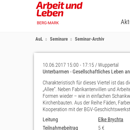
Skip
to
main
Akt
content
AuL
Seminare
Seminar-Archiv
10.06.2017 15:00 - 17:15 / Wuppertal
Unterbarmen - Gesellschaftliches Leben an 
Charakteristisch für dieses Viertel ist da
„Allee“. Neben Fabrikantenvillen und Arbeit
Formen wieder – wie in einfachen Schankwi
Kirchenbauten. Aus der Reihe Fäden, Farben
Kooperation mit der BGV-Geschichtswerkst
Leitung
Elke Brychta
Teilnahmebeitrag
5 €