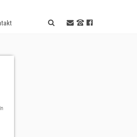
takt
In