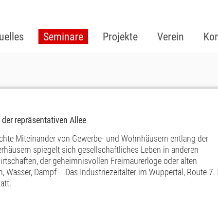
uelles
Seminare
Projekte
Verein
Kon
der repräsentativen Allee
s dichte Miteinander von Gewerbe- und Wohnhäusern entlang der
erhäusern spiegelt sich gesellschaftliches Leben in anderen
rtschaften, der geheimnisvollen Freimaurerloge oder alten
, Wasser, Dampf – Das Industriezeitalter im Wuppertal, Route 7. 
att.