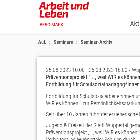
Skip
to
main
Akt
content
AuL
Seminare
Seminar-Archiv
25.08.2023 10:00 - 26.08.2023 16:00 / Wu
Präventionsprojekt "..., weil WIR es können
Fortbildung für Schulsozialpädagog*inne
Fortbildung für Schulsozialarbeiter:innen un
WIR es können!" zur Persönlichkeitsstärkun
Seit über 10 Jahren führt der erzieherisch
Jugend & Freizeit der Stadt Wuppertal ge
Präventionsprojekt „…, weil WIR es können!
Verhaltens an Wuppertaler Schulen durch.