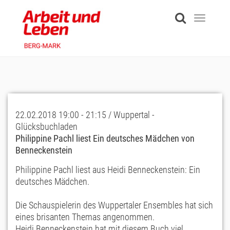
Skip
to
Toggle
main
navigati
content
22.02.2018 19:00 - 21:15 / Wuppertal -
Glücksbuchladen
Philippine Pachl liest Ein deutsches Mädchen von
Benneckenstein
Philippine Pachl liest aus Heidi Benneckenstein: Ein
deutsches Mädchen.
Die Schauspielerin des Wuppertaler Ensembles hat sich
eines brisanten Themas angenommen.
Heidi Benneckenstein hat mit diesem Buch viel