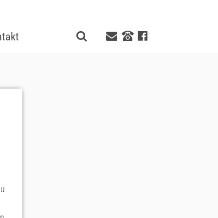
takt
zu
on