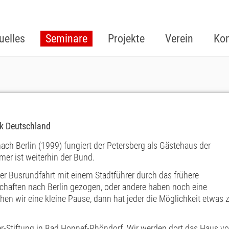
uelles
Seminare
Projekte
Verein
Kon
ik Deutschland
ch Berlin (1999) fungiert der Petersberg als Gästehaus der
er ist weiterhin der Bund.
r Busrundfahrt mit einem Stadtführer durch das frühere
tschaften nach Berlin gezogen, oder andere haben noch eine
n wir eine kleine Pause, dann hat jeder die Möglichkeit etwas 
r-Stiftung in Bad Honnef-Rhöndorf. Wir werden dort das Haus v