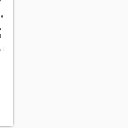
he
e
t
il