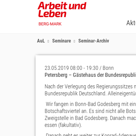
Skip
to
main
Akt
content
AuL
Seminare
Seminar-Archiv
23.05.2019 08:00 - 19:30 / Bonn
Petersberg – Gästehaus der Bundesrepubl
Nach der Verlegung des Regierungssitzes na
Bundesrepublik Deutschland. Alleineigentüm
Wir fangen in Bonn-Bad Godesberg mit eine
Botschaftsviertel an. Es sind nicht alle Bo
Zweigstelle in Bad Godesberg. Danach mache
essen (fakultativ).
Danach geht es weiter zur Konrad-Adenaue