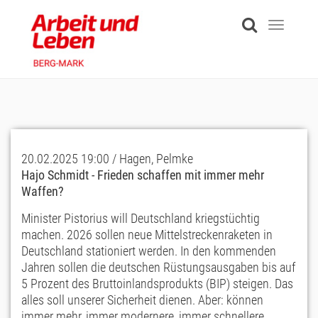
Skip
to
Toggle
main
navigati
content
20.02.2025 19:00 / Hagen, Pelmke
Hajo Schmidt - Frieden schaffen mit immer mehr
Waffen?
Minister Pistorius will Deutschland kriegstüchtig
machen. 2026 sollen neue Mittelstreckenraketen in
Deutschland stationiert werden. In den kommenden
Jahren sollen die deutschen Rüstungsausgaben bis auf
5 Prozent des Bruttoinlandsprodukts (BIP) steigen. Das
alles soll unserer Sicherheit dienen. Aber: können
immer mehr, immer modernere, immer schnellere,