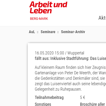
Skip
to
main
Akt
content
AuL
Seminare
Seminar-Archiv
16.05.2020 15:00 / Wuppertal
fällt aus: Inklusive Stadtführung: Das Lui
Auf kleinem Raum finden sich hier Zeugnis
Gartenanlage von Peter De Weerth, der Wan
die Gedenkstätten und Denkmäler sind, sie
zeigt das Luisenviertel auch seine lebendige
Gelegenheit zu Ruhepausen.
Teilnahmebeitrag
5 €
Sonstiges
Broschüre alle