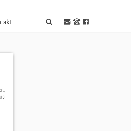
takt
it,
aus