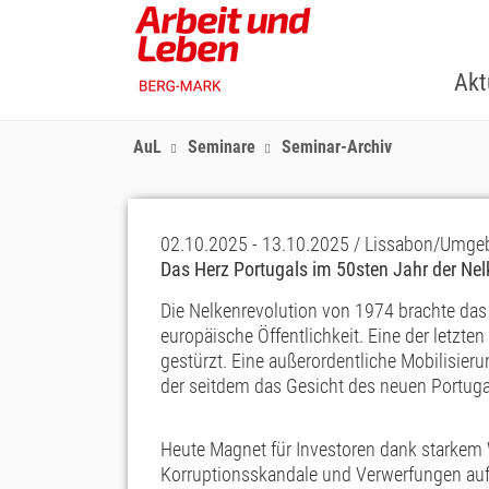
Skip
to
main
Akt
content
AuL
Seminare
Seminar-Archiv
02.10.2025 - 13.10.2025 / Lissabon/Umg
Das Herz Portugals im 50sten Jahr der Ne
Die Nelkenrevolution von 1974 brachte das 
europäische Öffentlichkeit. Eine der letzt
gestürzt. Eine außerordentliche Mobilisierun
der seitdem das Gesicht des neuen Portuga
Heute Magnet für Investoren dank starke
Korruptionsskandale und Verwerfungen au