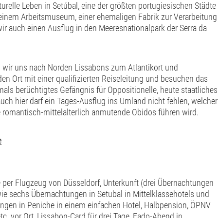
urelle Leben in Setúbal, eine der größten portugiesischen Städte
einem Arbeitsmuseum, einer ehemaligen Fabrik zur Verarbeitung
ir auch einen Ausflug in den Meeresnationalpark der Serra da
en wir uns nach Norden Lissabons zum Atlantikort und
en Ort mit einer qualifizierten Reiseleitung und besuchen das
als berüchtigtes Gefängnis für Oppositionelle, heute staatliches
ch hier darf ein Tages-Ausflug ins Umland nicht fehlen, welcher
romantisch-mittelalterlich anmutende Obidos führen wird.
e
 per Flugzeug von Düsseldorf, Unterkunft (drei Übernachtungen
ie sechs Übernachtungen in Setubal in Mittelklassehotels und
ungen in Peniche in einem einfachen Hotel, Halbpension, ÖPNV
tc. vor Ort, Lissabon-Card für drei Tage, Fado-Abend in