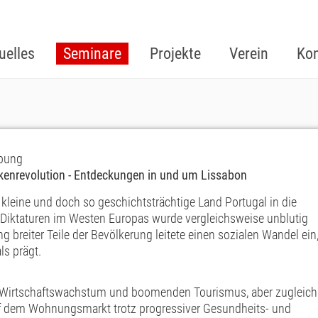
uelles
Seminare
Projekte
Verein
Kon
ebung
lkenrevolution - Entdeckungen in und um Lissabon
kleine und doch so geschichtsträchtige Land Portugal in die
en Diktaturen im Westen Europas wurde vergleichsweise unblutig
g breiter Teile der Bevölkerung leitete einen sozialen Wandel ein
ls prägt.
m Wirtschaftswachstum und boomenden Tourismus, aber zugleich
f dem Wohnungsmarkt trotz progressiver Gesundheits- und