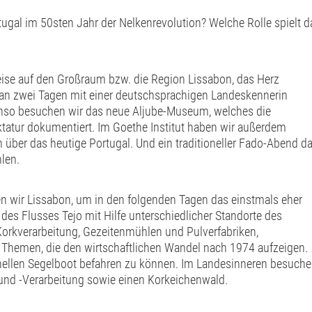
al im 50sten Jahr der Nelkenrevolution? Welche Rolle spielt d
eise auf den Großraum bzw. die Region Lissabon, das Herz
r an zwei Tagen mit einer deutschsprachigen Landeskennerin
benso besuchen wir das neue Aljube-Museum, welches die
tatur dokumentiert. Im Goethe Institut haben wir außerdem
über das heutige Portugal. Und ein traditioneller Fado-Abend da
hlen.
en wir Lissabon, um in den folgenden Tagen das einstmals eher
e des Flusses Tejo mit Hilfe unterschiedlicher Standorte des
rkverarbeitung, Gezeitenmühlen und Pulverfabriken,
 Themen, die den wirtschaftlichen Wandel nach 1974 aufzeigen.
ionellen Segelboot befahren zu können. Im Landesinneren besuch
 und -Verarbeitung sowie einen Korkeichenwald.