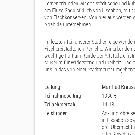
Ferner erkunden wir das städtische und kult
am Fluss Sado südlich von Lissabon, mit s
von Fischkonserven. Von hier aus werden w
Arrábida unternehmen.
Im letzten Teil unserer Studienreise wend
Fischereistädtchen Peniche. Wir erkunden d
wuchtige Fort am Rande der Altstadt, einstm
Museum für Widerstand und Freiheit. Und au
uns in das von einer Stadtmauer umgebene 
Leitung
Manfred Kraus
Teilnahmebeitrag
1980 €
Teilnehmerzahl
14-18
Leistungen
An- und Abreise
in Lissabon sow
drei Übernacht
oder Reisebus e