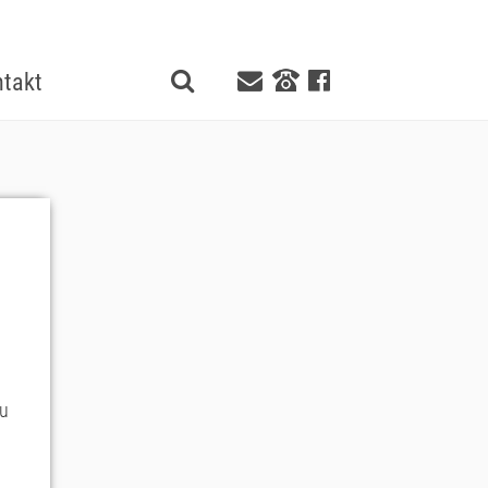
takt
zu