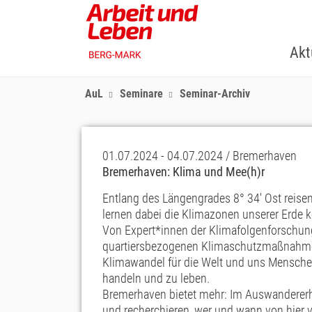
Skip
to
main
Akt
content
AuL
Seminare
Seminar-Archiv
01.07.2024 - 04.07.2024 / Bremerhaven
Bremerhaven: Klima und Mee(h)r
Entlang des Längengrades 8° 34' Ost reise
lernen dabei die Klimazonen unserer Erde 
Von Expert*innen der Klimafolgenforschung
quartiersbezogenen Klimaschutzmaßnahme t
Klimawandel für die Welt und uns Menschen 
handeln und zu leben.
Bremerhaven bietet mehr: Im Auswandererh
und recherchieren, wer und wann von hier 