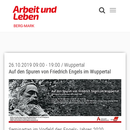
Skip
to
Toggle
main
navigati
content
26.10.2019 09:00 - 19:00 / Wuppertal
Auf den Spuren von Friedrich Engels im Wuppertal
Seminartag im Vorfeld des Engels-Jahres 2020