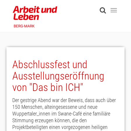
Skip
to
Toggle
main
navigati
content
Abschlussfest und
Ausstellungseröffnung
von "Das bin ICH"
Der gestrige Abend war der Beweis, dass auch über
150 Menschen, alteingesessene und neue
Wuppertaler_innen im Swane-Café eine familiäre
Stimmung erzeugen können, die den
Projektbeteiligten einen vorgezogenen heiligen