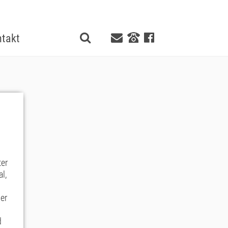
takt
ter
l,
er
d